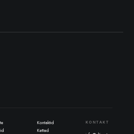
te
Kontaktid
KONTAKT
rid
Kettad