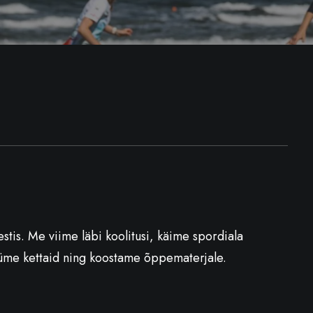
stis. Me viime läbi koolitusi, käime spordiala
müüme kettaid ning koostame õppematerjale.