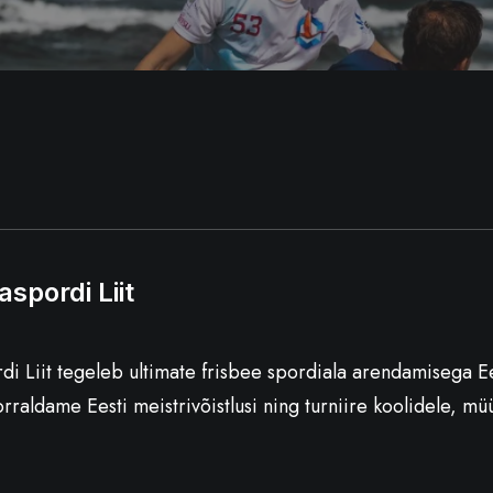
aspordi Liit
rdi Liit tegeleb ultimate frisbee spordiala arendamisega Ee
orraldame Eesti meistrivõistlusi ning turniire koolidele, 